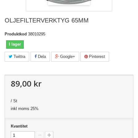
OLJEFILTERVERKTYG 65MM
Produktkod
38010295
I lager
Twittra
Dela
Google+
Pinterest
89,00 kr
/ St
inkl moms 25%
Kvantitet