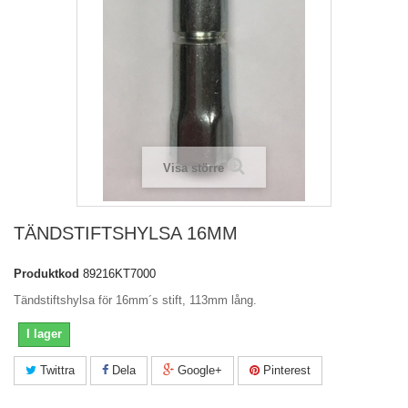
Visa större
TÄNDSTIFTSHYLSA 16MM
Produktkod
89216KT7000
Tändstiftshylsa för 16mm´s stift, 113mm lång.
I lager
Twittra
Dela
Google+
Pinterest