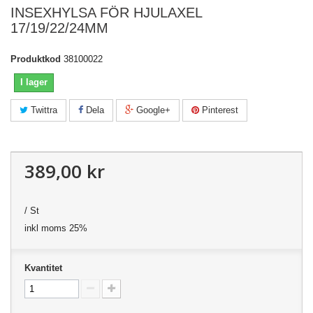
INSEXHYLSA FÖR HJULAXEL
17/19/22/24MM
Produktkod
38100022
I lager
Twittra
Dela
Google+
Pinterest
389,00 kr
/ St
inkl moms 25%
Kvantitet