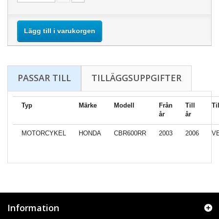
Lägg till i varukorgen
PASSAR TILL
TILLÄGGSUPPGIFTER
Typ
Märke
Modell
Från
Till
Ti
år
år
MOTORCYKEL
HONDA
CBR600RR
2003
2006
V
Information