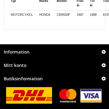
Typ
Märke
Modell
Från
Till
Till
år
år
MOTORCYKEL
HONDA
CBR600F
1997
1998
KO
Information
Mitt konto
Butiksinformation