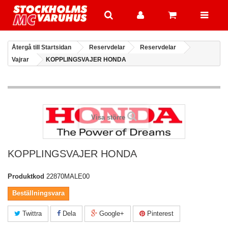
Återgå till Startsidan
Reservdelar
Reservdelar
Vajrar
KOPPLINGSVAJER HONDA
Visa större
KOPPLINGSVAJER HONDA
Produktkod
22870MALE00
Beställningsvara
Twittra
Dela
Google+
Pinterest