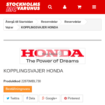
Återgå till Startsidan
Reservdelar
Reservdelar
Vajrar
KOPPLINGSVAJER HONDA
Visa större
KOPPLINGSVAJER HONDA
Produktkod
22870MBL730
Beställningsvara
Twittra
Dela
Google+
Pinterest