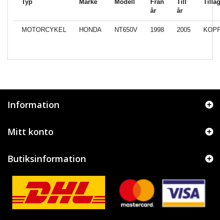
Typ
Märke
Modell
Från
Till
Tillä
år
år
MOTORCYKEL
HONDA
NT650V
1998
2005
KOPP
Information
Mitt konto
Butiksinformation