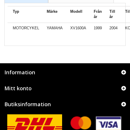
Typ
Märke
Modell
Från
Till
Ti
år
år
MOTORCYKEL
YAMAHA
XV1600A
1999
2004
KO
Information
Mitt konto
Butiksinformation