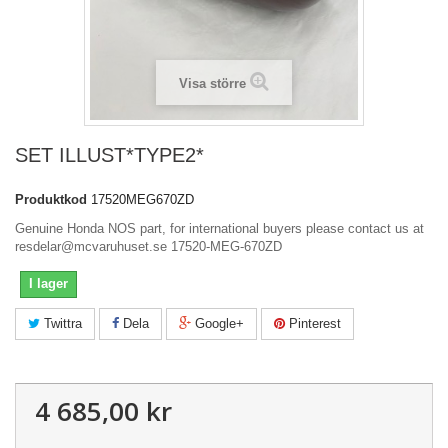
Visa större
SET ILLUST*TYPE2*
Produktkod
17520MEG670ZD
Genuine Honda NOS part, for international buyers please contact us at
resdelar@mcvaruhuset.se 17520-MEG-670ZD
I lager
Twittra
Dela
Google+
Pinterest
4 685,00 kr