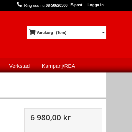
E-post
Logga in
Ring oss nu:
08-50620500
Varukorg
(Tom)
Verkstad
Kampanj/REA
6 980,00 kr