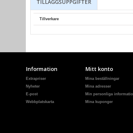
TILLÄGGSUPPGIFTER
Tillverkare
Information
Mitt konto
Extrapriser
Mina beställningar
Nyheter
Mina adresser
E-post
Min personliga informati
Webbplatskarta
Mina kuponger