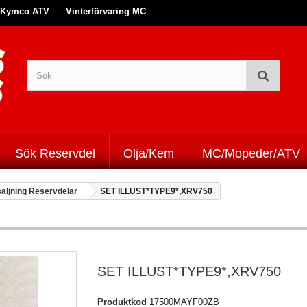
Kymco ATV
Vinterförvaring MC
Sök Reservdel
Olja/Kem
MC/Mopeder/ATV
säljning Reservdelar
SET ILLUST*TYPE9*,XRV750
SET ILLUST*TYPE9*,XRV750
Produktkod
17500MAYF00ZB