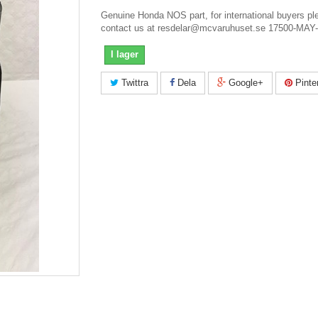
Genuine Honda NOS part, for international buyers pl
contact us at resdelar@mcvaruhuset.se 17500-MAY
I lager
Twittra
Dela
Google+
Pinte