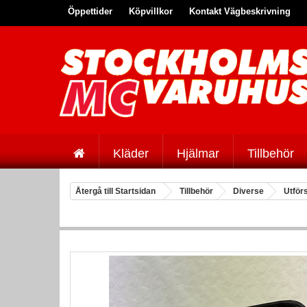
Öppettider
Köpvillkor
Kontakt Vägbeskrivning
Kläder
Hjälmar
Tillbehör
Återgå till Startsidan
Tillbehör
Diverse
Utför