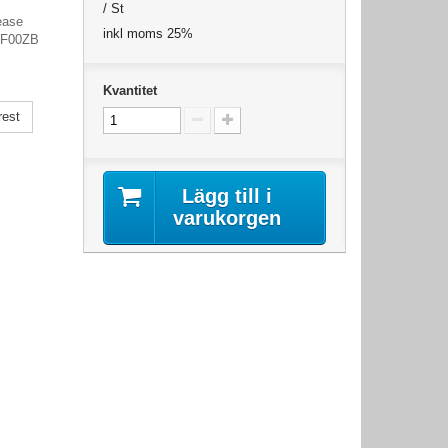
/ St
ease
inkl moms 25%
-F00ZB
Kvantitet
rest
Lägg till i
varukorgen