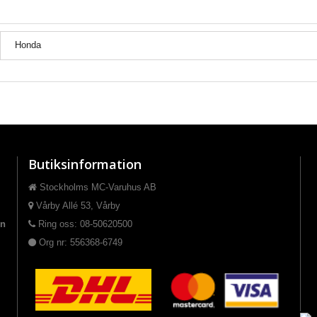
Honda
Butiksinformation
Stockholms MC-Varuhus AB
Vårby Allé 53, Vårby
on
Ring oss: 08-50620500
Org nr: 556368-6749