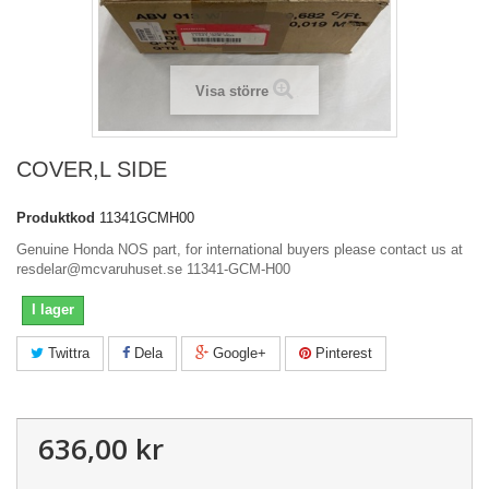
Visa större
COVER,L SIDE
Produktkod
11341GCMH00
Genuine Honda NOS part, for international buyers please contact us at
resdelar@mcvaruhuset.se 11341-GCM-H00
I lager
Twittra
Dela
Google+
Pinterest
636,00 kr