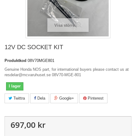
Visa större
12V DC SOCKET KIT
Produktkod
08V70MGE801
Genuine Honda NOS part, for international buyers please contact us at
resdelar@mcvaruhuset.se 08V70-MGE-801
I lager
Twittra
Dela
Google+
Pinterest
697,00 kr