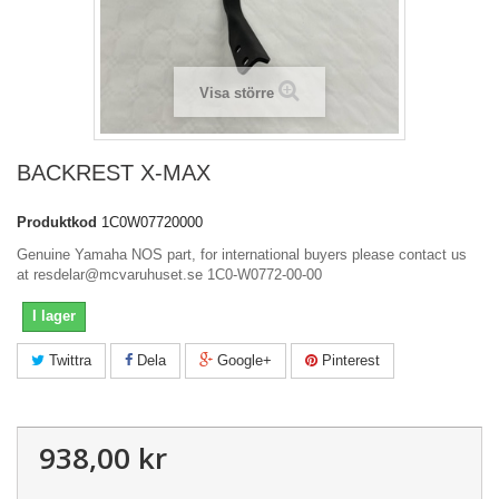
Visa större
BACKREST X-MAX
Produktkod
1C0W07720000
Genuine Yamaha NOS part, for international buyers please contact us
at resdelar@mcvaruhuset.se 1C0-W0772-00-00
I lager
Twittra
Dela
Google+
Pinterest
938,00 kr