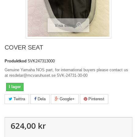
Visa större
COVER SEAT
Produktkod
5VK247313000
Genuine Yamaha NOS part, for international buyers please contact us
at resdelar@mcvaruhuset.se 5VK-24731-30-00
I lager
Twittra
Dela
Google+
Pinterest
624,00 kr