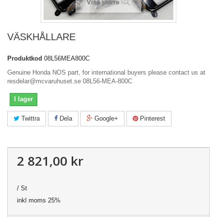
Visa större
VÄSKHÅLLARE
Produktkod
08L56MEA800C
Genuine Honda NOS part, for international buyers please contact us at
resdelar@mcvaruhuset.se 08L56-MEA-800C
I lager
Twittra
Dela
Google+
Pinterest
2 821,00 kr
/ St
inkl moms 25%