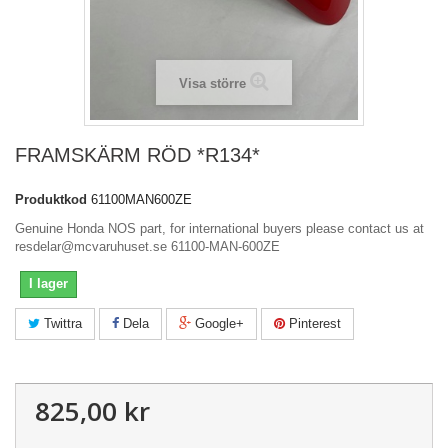
Visa större
FRAMSKÄRM RÖD *R134*
Produktkod
61100MAN600ZE
Genuine Honda NOS part, for international buyers please contact us at
resdelar@mcvaruhuset.se 61100-MAN-600ZE
I lager
Twittra
Dela
Google+
Pinterest
825,00 kr