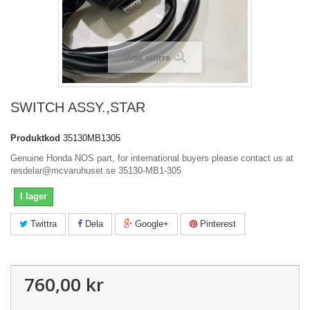
Visa större
SWITCH ASSY.,STAR
Produktkod
35130MB1305
Genuine Honda NOS part, for international buyers please contact us at
resdelar@mcvaruhuset.se 35130-MB1-305
I lager
Twittra
Dela
Google+
Pinterest
760,00 kr