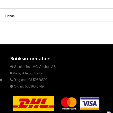
Honda
Butiksinformation
Stockholms MC-Varuhus AB
Vårby Allé 53, Vårby
on
Ring oss: 08-50620500
Org nr: 556368-6749