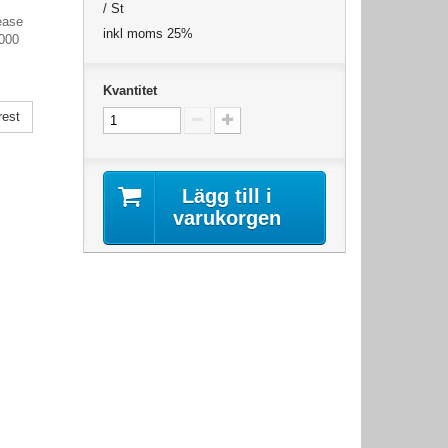
/ St
ease
inkl moms 25%
000
Kvantitet
rest
Lägg till i
varukorgen