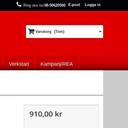
E-post
Logga in
Ring oss nu:
08-50620500
Varukorg
(Tom)
Verkstad
Kampanj/REA
910,00 kr