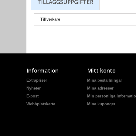
TILLÄGGSUPPGIFTER
Tillverkare
Information
Mitt konto
Extrapriser
Mina beställningar
Nyheter
Mina adresser
E-post
Min personliga informati
Webbplatskarta
Mina kuponger