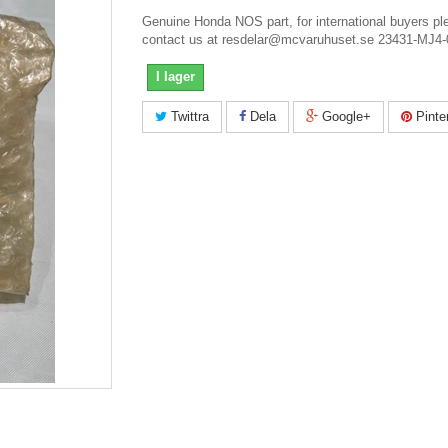
Genuine Honda NOS part, for international buyers pl
contact us at resdelar@mcvaruhuset.se 23431-MJ4-
I lager
Twittra
Dela
Google+
Pinte