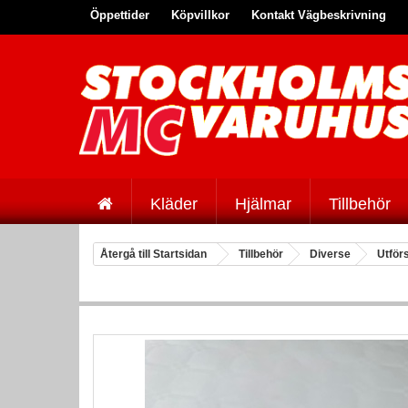
Öppettider
Köpvillkor
Kontakt Vägbeskrivning
Kläder
Hjälmar
Tillbehör
Återgå till Startsidan
Tillbehör
Diverse
Utför