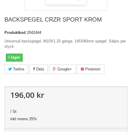
BACKSPEGEL CRZR SPORT KROM
Produktkod
2042444
Universal backspegel, M10X1,25 gänga. 145X80mm spegel. Säljes per
styck.
I lager
Twittra
Dela
Google+
Pinterest
196,00 kr
/ St
inkl moms 25%