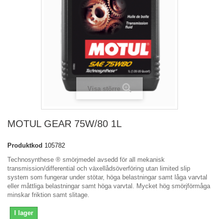
Visa större
MOTUL GEAR 75W/80 1L
Produktkod
105782
Technosynthese ® smörjmedel avsedd för all mekanisk
transmission/differential och växellådsöverföring utan limited slip
system som fungerar under stötar, höga belastningar samt låga varvtal
eller måttliga belastningar samt höga varvtal. Mycket hög smörjförmåga
minskar friktion samt slitage.
I lager