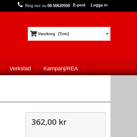
E-post
Logga in
Ring oss nu:
08-50620500
Varukorg
(Tom)
Verkstad
Kampanj/REA
362,00 kr