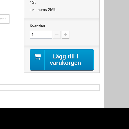
/ St
inkl moms 25%
rest
Kvantitet
Lägg till i
varukorgen