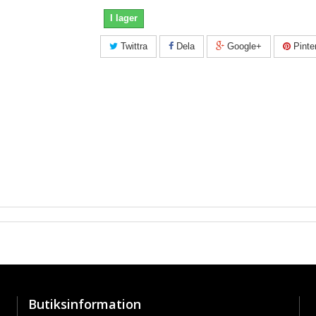
I lager
Twittra
Dela
Google+
Pinte
Butiksinformation