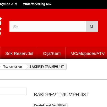
Kymco ATV
Vinterförvaring MC
Sök Reservdel
Olja/Kem
MC/Mopeder/ATV
Transmission
BAKDREV TRIUMPH 43T
BAKDREV TRIUMPH 43T
Produktkod
52-2010-43