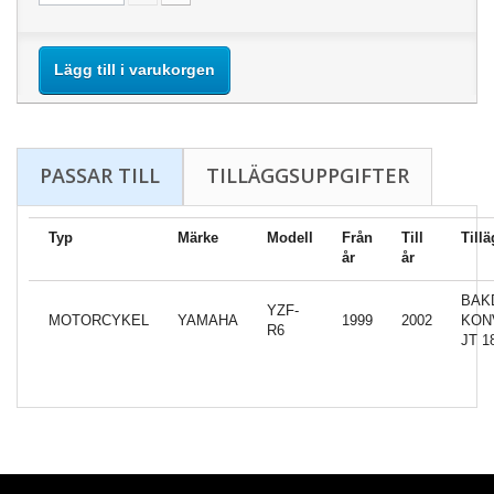
Lägg till i varukorgen
PASSAR TILL
TILLÄGGSUPPGIFTER
Typ
Märke
Modell
Från
Till
Till
år
år
BAK
YZF-
MOTORCYKEL
YAMAHA
1999
2002
KON
R6
JT 1