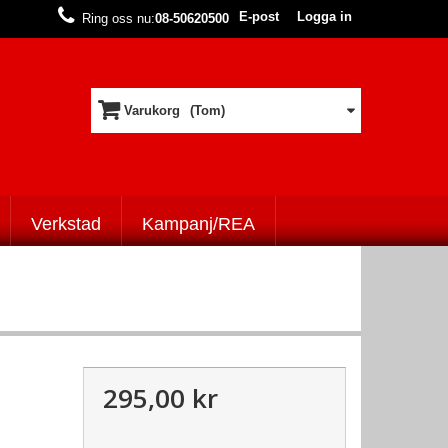
E-post
Logga in
Ring oss nu:
08-50620500
Varukorg
(Tom)
Verkstad
Kampanj/REA
295,00 kr