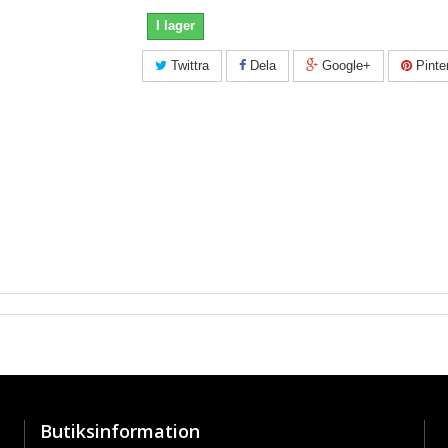
I lager
Twittra
Dela
Google+
Pinte
Butiksinformation