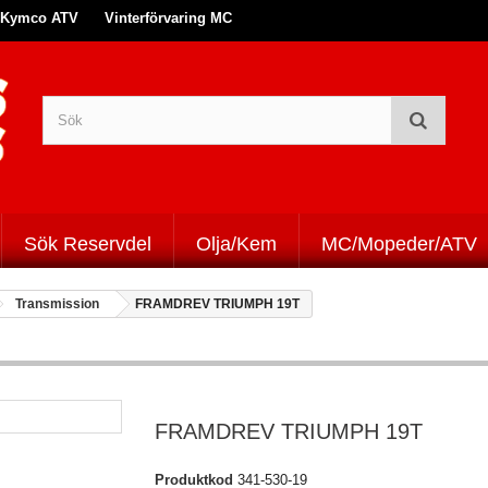
Kymco ATV
Vinterförvaring MC
Sök Reservdel
Olja/Kem
MC/Mopeder/ATV
Transmission
FRAMDREV TRIUMPH 19T
FRAMDREV TRIUMPH 19T
Produktkod
341-530-19