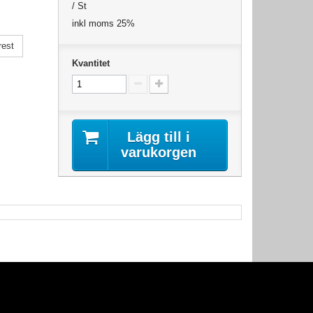
/ St
inkl moms 25%
rest
Kvantitet
Lägg till i
varukorgen