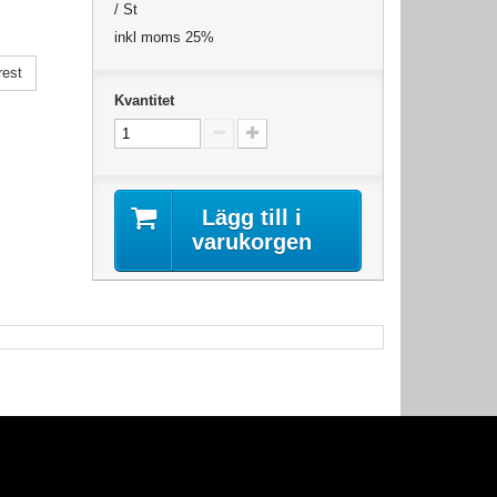
/ St
inkl moms 25%
rest
Kvantitet
Lägg till i
varukorgen