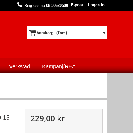
E-post
Logga in
Ring oss nu:
08-50620500
Varukorg
(Tom)
Verkstad
Kampanj/REA
229,00 kr
-15