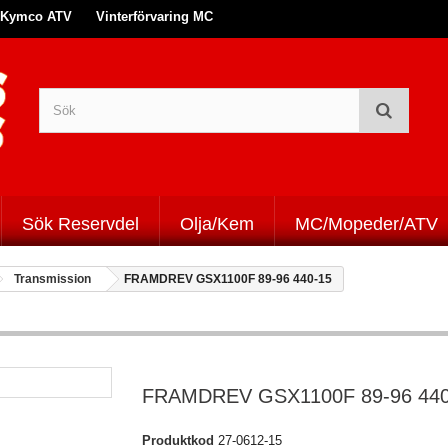
Kymco ATV
Vinterförvaring MC
Sök Reservdel
Olja/Kem
MC/Mopeder/ATV
Transmission
FRAMDREV GSX1100F 89-96 440-15
FRAMDREV GSX1100F 89-96 440
Produktkod
27-0612-15