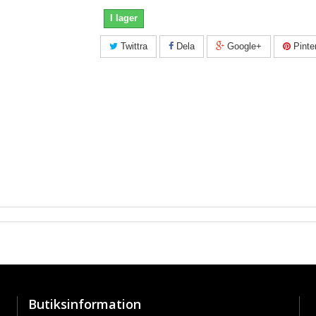
I lager
Twittra
Dela
Google+
Pinte
Butiksinformation