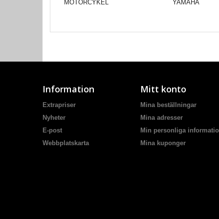
MOTORCYKEL
YAMAHA
Information
Mitt konto
Extrapriser
Mina beställningar
Nyheter
Mina adresser
E-post
Min personliga informati
Webbplatskarta
Mina kuponger