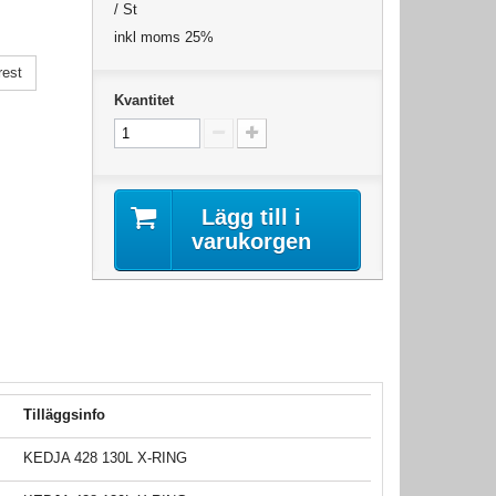
/ St
inkl moms 25%
rest
Kvantitet
Lägg till i
varukorgen
Tilläggsinfo
KEDJA 428 130L X-RING