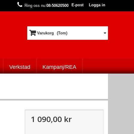
E-post
Logga in
Ring oss nu:
08-50620500
Varukorg
(Tom)
Verkstad
Kampanj/REA
1 090,00 kr