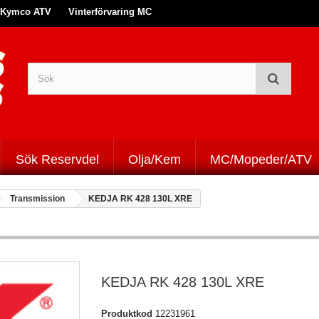
Kymco ATV
Vinterförvaring MC
Sök Reservdel
Olja/Kem
MC/Mopeder/ATV
Transmission
KEDJA RK 428 130L XRE
KEDJA RK 428 130L XRE
Produktkod
12231961