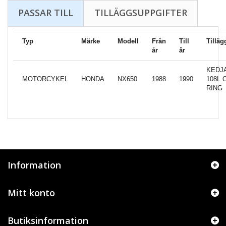
PASSAR TILL
TILLÄGGSUPPGIFTER
Typ
Märke
Modell
Från
Till
Tilläg
år
år
KEDJA
MOTORCYKEL
HONDA
NX650
1988
1990
108L 
RING
Information
Mitt konto
Butiksinformation