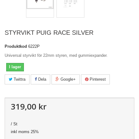
STYRVIKT PUIG RACE SILVER
Produktkod
6222P
Universal styrvikt för 22mm styren, med gummiexpander.
I lager
Twittra
Dela
Google+
Pinterest
319,00 kr
/ St
inkl moms 25%