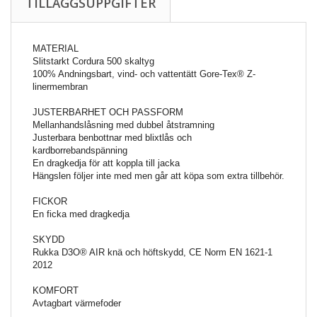
TILLÄGGSUPPGIFTER
MATERIAL
Slitstarkt Cordura 500 skaltyg
100% Andningsbart, vind- och vattentätt Gore-Tex® Z-
linermembran
JUSTERBARHET OCH PASSFORM
Mellanhandslåsning med dubbel åtstramning
Justerbara benbottnar med blixtlås och
kardborrebandspänning
En dragkedja för att koppla till jacka
Hängslen följer inte med men går att köpa som extra tillbehör.
FICKOR
En ficka med dragkedja
SKYDD
Rukka D3O® AIR knä och höftskydd, CE Norm EN 1621-1
2012
KOMFORT
Avtagbart värmefoder