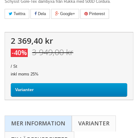
Schysst Gore-Tex dambyxa från Rukka med 500D Cordura.
Twittra
Dela
Google+
Pinterest
2 369,40 kr
3 949,00 kr
-40%
/ St
inkl moms 25%
Varianter
MER INFORMATION
VARIANTER