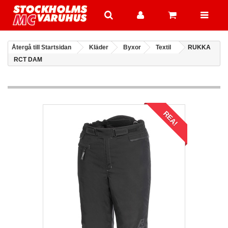
Återgå till Startsidan
Kläder
Byxor
Textil
RUKKA
RCT DAM
REA!