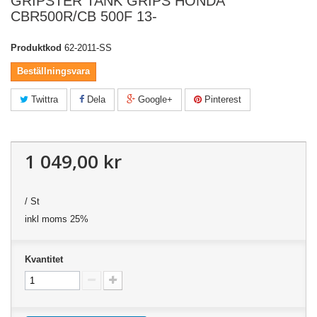
GRIPSTER TANK GRIPS HONDA
CBR500R/CB 500F 13-
Produktkod
62-2011-SS
Beställningsvara
Twittra
Dela
Google+
Pinterest
1 049,00 kr
/ St
inkl moms 25%
Kvantitet