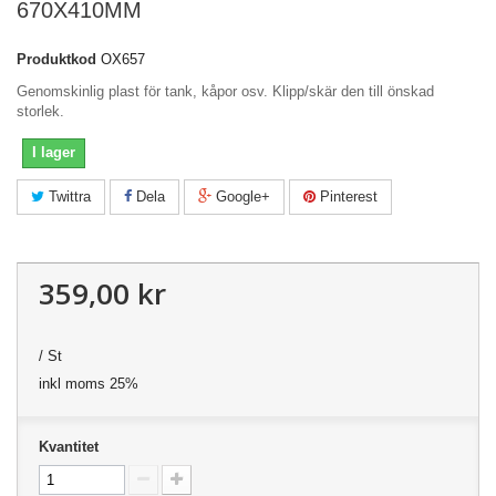
670X410MM
Produktkod
OX657
Genomskinlig plast för tank, kåpor osv. Klipp/skär den till önskad
storlek.
I lager
Twittra
Dela
Google+
Pinterest
359,00 kr
/ St
inkl moms 25%
Kvantitet