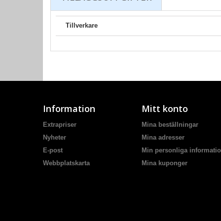
Tillverkare
Information
Mitt konto
Extrapriser
Mina beställningar
Nyheter
Mina adresser
E-post
Min personliga informati
Webbplatskarta
Mina kuponger