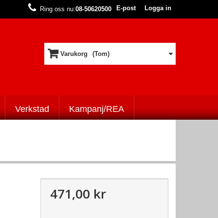
E-post
Logga in
Ring oss nu:
08-50620500
Varukorg
(Tom)
Verkstad
Kampanj/REA
471,00 kr