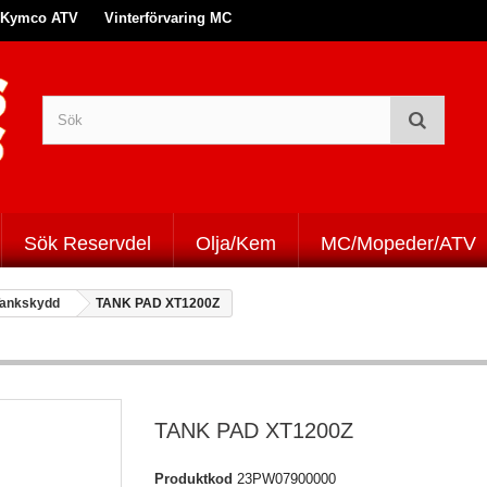
Kymco ATV
Vinterförvaring MC
Sök Reservdel
Olja/Kem
MC/Mopeder/ATV
ankskydd
TANK PAD XT1200Z
TANK PAD XT1200Z
Produktkod
23PW07900000