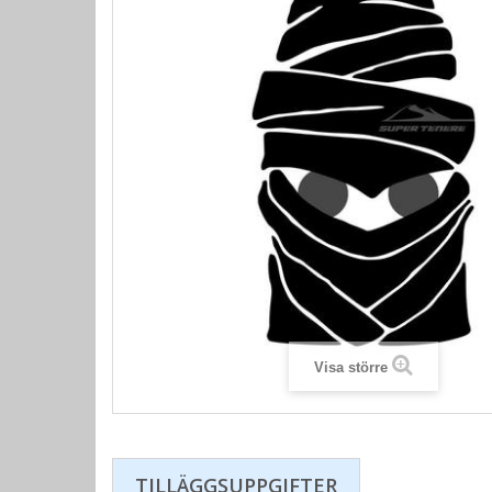
Visa större
TILLÄGGSUPPGIFTER