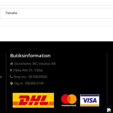
Yamaha
Butiksinformation
Stockholms MC-Varuhus AB
Vårby Allé 53, Vårby
on
Ring oss: 08-50620500
Org nr: 556368-6749