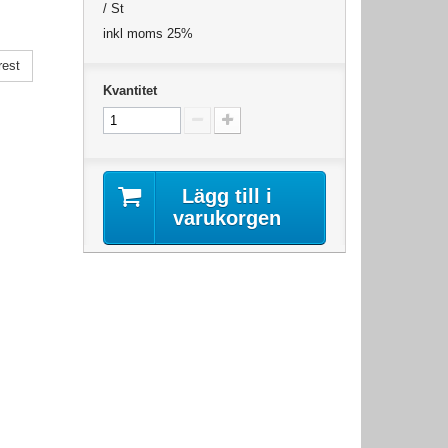
/ St
inkl moms 25%
rest
Kvantitet
Lägg till i
varukorgen