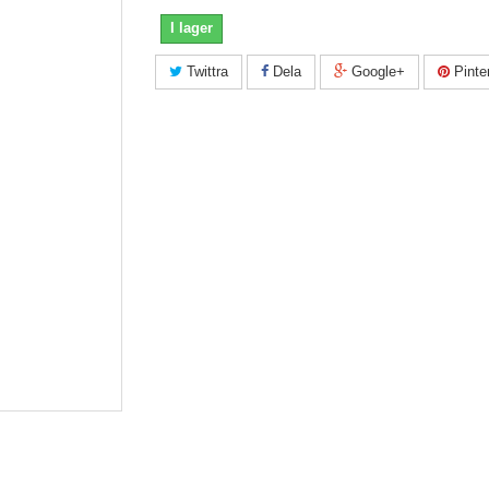
I lager
Twittra
Dela
Google+
Pinte