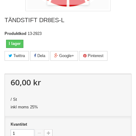
TÄNDSTIFT DR8ES-L
Produktkod
13-2923
I lager
Twittra
Dela
Google+
Pinterest
60,00 kr
/ St
inkl moms 25%
Kvantitet