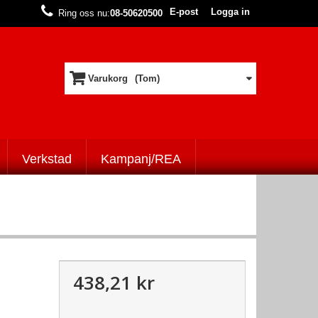
E-post
Logga in
Ring oss nu:
08-50620500
Varukorg
(Tom)
Verkstad
Kampanj/REA
438,21 kr