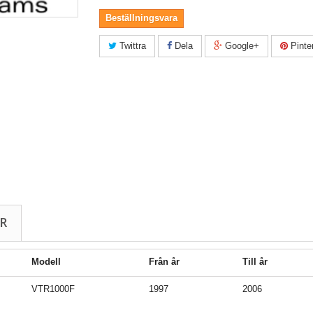
Beställningsvara
Twittra
Dela
Google+
Pinte
R
Modell
Från år
Till år
VTR1000F
1997
2006