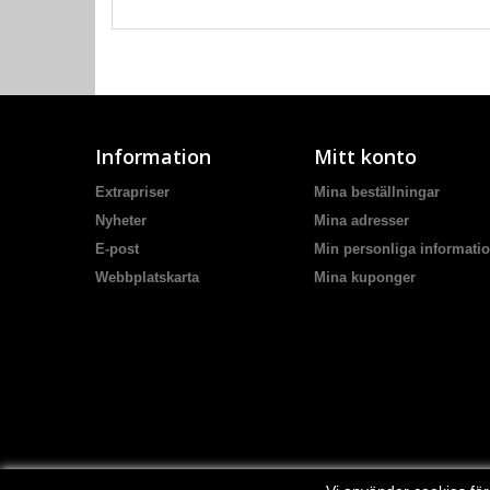
Information
Mitt konto
Extrapriser
Mina beställningar
Nyheter
Mina adresser
E-post
Min personliga informati
Webbplatskarta
Mina kuponger