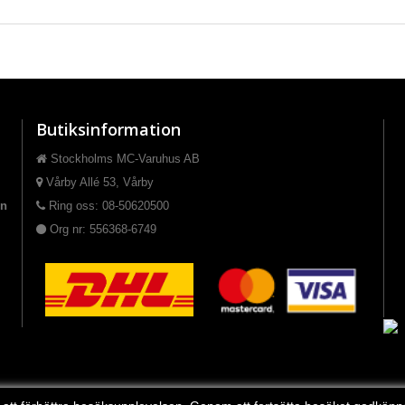
Butiksinformation
Stockholms MC-Varuhus AB
Vårby Allé 53, Vårby
on
Ring oss: 08-50620500
Org nr: 556368-6749