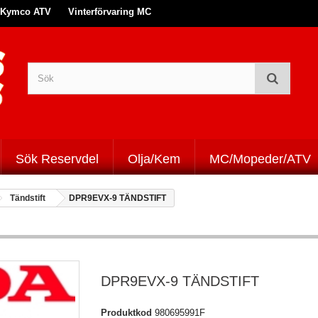
Kymco ATV
Vinterförvaring MC
Sök Reservdel
Olja/Kem
MC/Mopeder/ATV
Tändstift
DPR9EVX-9 TÄNDSTIFT
DPR9EVX-9 TÄNDSTIFT
Produktkod
980695991F