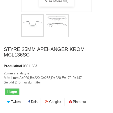
Visa större
STYRE 25MM APEHANGER KROM
MCL136SC
Produktkod
06011623
25mm´s stålstyre
Mått i mm A=920,B=220,C=235,D=220,E=170,F=147
Se bild 2 för hur du mäter.
I lager
Twittra
Dela
Google+
Pinterest