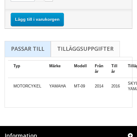
Lägg till i varukorgen
PASSAR TILL
TILLÄGGSUPPGIFTER
Typ
Märke
Modell
Från
Till
Till
år
år
SKY
MOTORCYKEL
YAMAHA
MT-09
2014
2016
YAM
Information