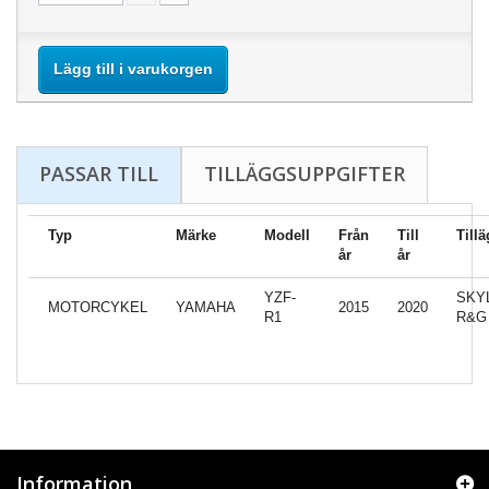
Lägg till i varukorgen
PASSAR TILL
TILLÄGGSUPPGIFTER
Typ
Märke
Modell
Från
Till
Till
år
år
YZF-
SKY
MOTORCYKEL
YAMAHA
2015
2020
R1
R&G
Information