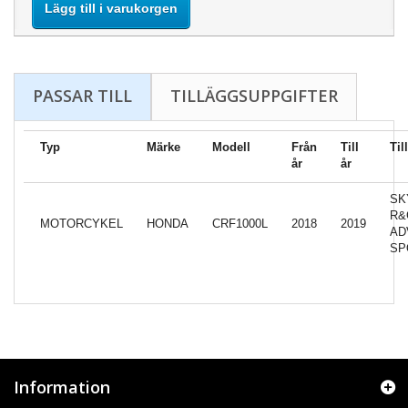
Lägg till i varukorgen
PASSAR TILL
TILLÄGGSUPPGIFTER
Typ
Märke
Modell
Från
Till
Til
år
år
SK
R&
MOTORCYKEL
HONDA
CRF1000L
2018
2019
AD
SP
Information