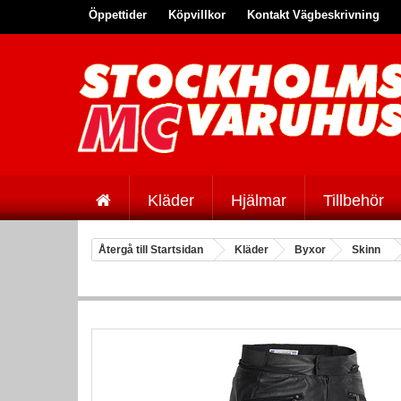
Öppettider
Köpvillkor
Kontakt Vägbeskrivning
Kläder
Hjälmar
Tillbehör
Återgå till Startsidan
Kläder
Byxor
Skinn