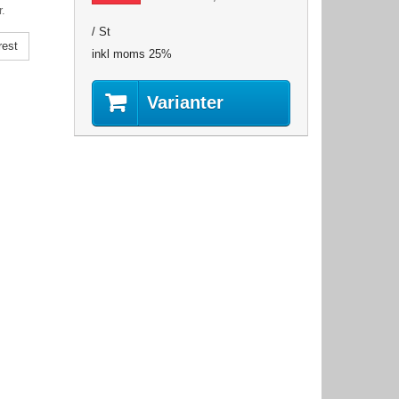
.
/ St
rest
inkl moms 25%
Varianter