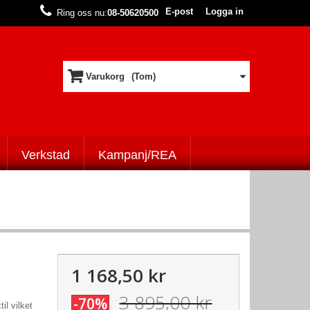
E-post
Logga in
Ring oss nu:
08-50620500
Varukorg
(Tom)
Verkstad
Kampanj/REA
1 168,50 kr
3 895,00 kr
-70%
il vilket