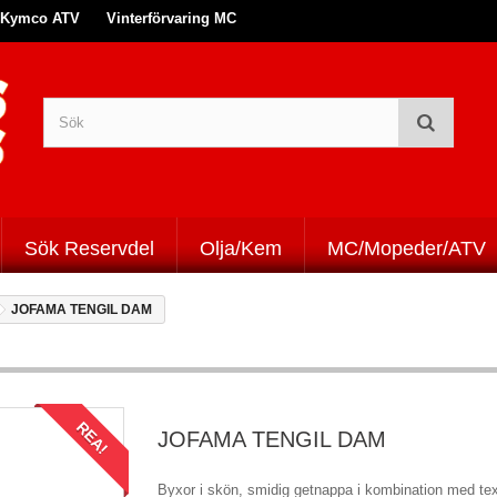
Kymco ATV
Vinterförvaring MC
Sök Reservdel
Olja/Kem
MC/Mopeder/ATV
JOFAMA TENGIL DAM
REA!
JOFAMA TENGIL DAM
Byxor i skön, smidig getnappa i kombination med text