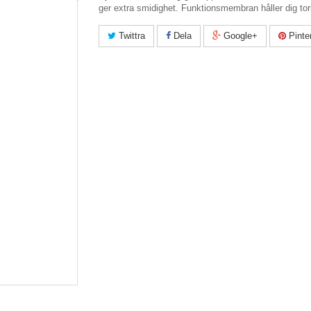
ger extra smidighet. Funktionsmembran håller dig torr
Twittra
Dela
Google+
Pinte