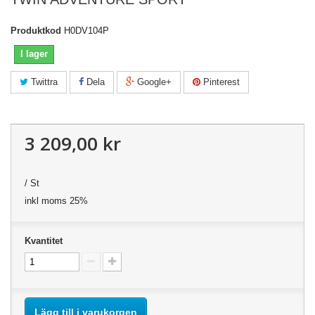
Produktkod
H0DV104P
I lager
Twittra
Dela
Google+
Pinterest
3 209,00 kr
/ St
inkl moms 25%
Kvantitet
Lägg till i varukorgen