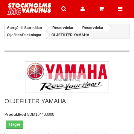
Återgå till Startsidan
Reservdelar
Reservdelar
Oljefilter/Packningar
OLJEFILTER YAMAHA
Visa större
OLJEFILTER YAMAHA
Produktkod
5DM134400000
I lager