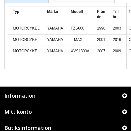
Typ
Märke
Modell
Från
Till
T
år
år
MOTORCYKEL
YAMAHA
FZS600
1998
2003
O
MOTORCYKEL
YAMAHA
T-MAX
2001
2016
O
MOTORCYKEL
YAMAHA
XVS1300A
2007
2009
O
Information
Mitt konto
Butiksinformation