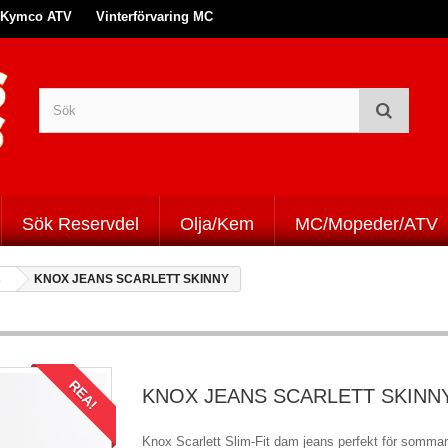
Kymco ATV
Vinterförvaring MC
Sök Reservdel
Olja/Kem
MC/Mopeder/ATV
s
KNOX JEANS SCARLETT SKINNY
REA!
KNOX JEANS SCARLETT SKINN
Knox Scarlett Slim-Fit dam jeans perfekt för sommar