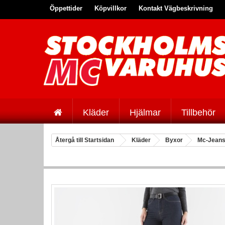
Öppettider
Köpvillkor
Kontakt Vägbeskrivning
Kläder
Hjälmar
Tillbehör
Återgå till Startsidan
Kläder
Byxor
Mc-Jean