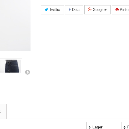
Twittra
Dela
Google+
Pinte
R
Lager