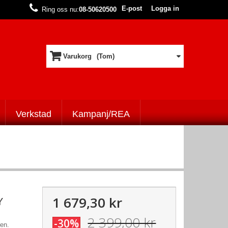
E-post
Logga in
Ring oss nu:
08-50620500
Varukorg
(Tom)
Verkstad
Kampanj/REA
1 679,30 kr
Y
2 399,00 kr
-30%
en.