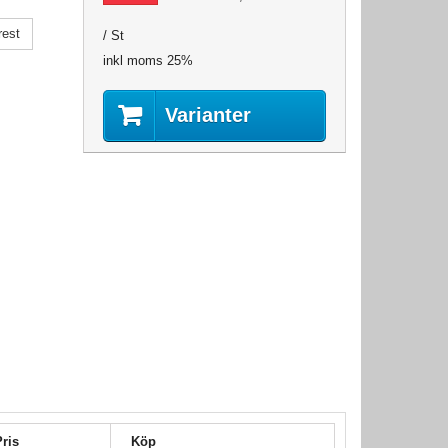
rest
/ St
inkl moms 25%
Varianter
Pris
Köp