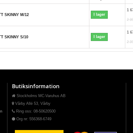
1 6
I lager
T SKINNY M/12
2 3
1 6
I lager
T SKINNY S/10
2 3
Butiksinformation
Stockholms MC-Varuhus AB
Vårby Allé 53, Vårby
on
Ring oss: 08-50620500
Org nr: 556368-6749