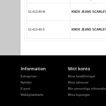
51-413-40-M
KNOX JEANS SCARLET
51-413-40-S
KNOX JEANS SCARLET
Information
Mitt konto
Extrapriser
Mina beställningar
Nyheter
Mina adresser
E-post
Min personliga informati
Webbplatskarta
Mina kuponger