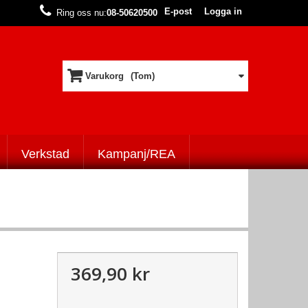
E-post
Logga in
Ring oss nu:
08-50620500
Varukorg
(Tom)
Verkstad
Kampanj/REA
369,90 kr