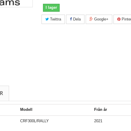
I lager
Twittra
Dela
Google+
Pinte
R
Modell
Från år
CRF300L/RALLY
2021