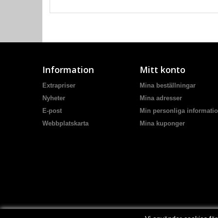
Information
Mitt konto
Extrapriser
Mina beställningar
Nyheter
Mina adresser
E-post
Min personliga informati
Webbplatskarta
Mina kuponger