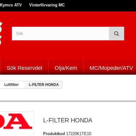
Kymco ATV
Vinterförvaring MC
Sök Reservdel
Olja/Kem
MC/Mopeder/ATV
Luftfilter
L-FILTER HONDA
L-FILTER HONDA
Produktkod
17220K1TE10