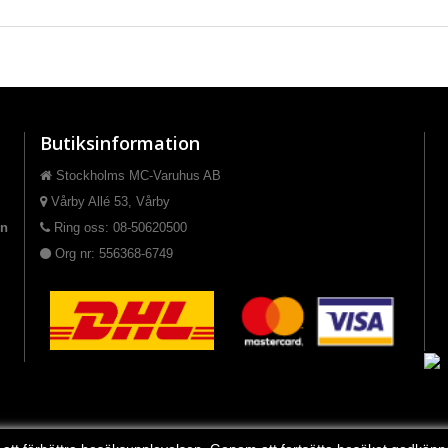
Butiksinformation
Stockholms MC-Varuhus AB
Vårby Allé 53, Vårby
on
Ring oss: 08-50620500
Org nr: 556368-6749