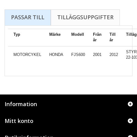
PASSAR TILL
TILLÄGGSUPPGIFTER
Typ
Märke
Modell
Från
Till
Tillä
år
år
STYR
MOTORCYKEL
HONDA
FJS600
2001
2012
22-10
Information
Mitt konto