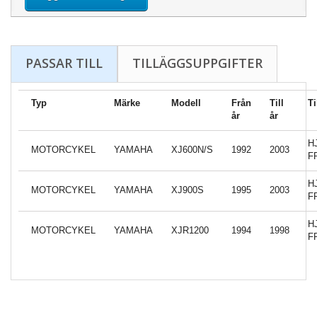
PASSAR TILL
TILLÄGGSUPPGIFTER
Typ
Märke
Modell
Från
Till
Ti
år
år
H
MOTORCYKEL
YAMAHA
XJ600N/S
1992
2003
F
H
MOTORCYKEL
YAMAHA
XJ900S
1995
2003
F
H
MOTORCYKEL
YAMAHA
XJR1200
1994
1998
F