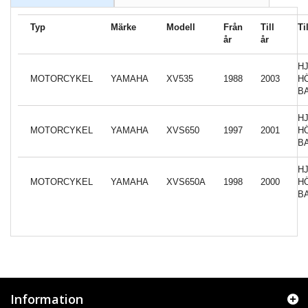
Typ
Märke
Modell
Från
Till
Ti
år
år
H
MOTORCYKEL
YAMAHA
XV535
1988
2003
H
B
H
MOTORCYKEL
YAMAHA
XVS650
1997
2001
H
B
H
MOTORCYKEL
YAMAHA
XVS650A
1998
2000
H
B
Information