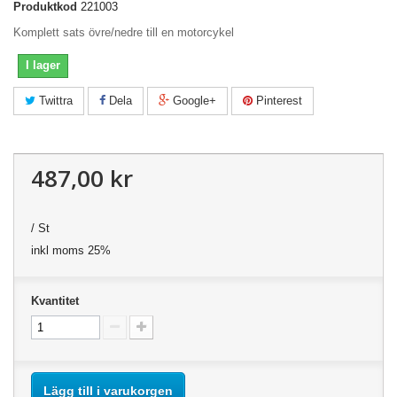
Produktkod
221003
Komplett sats övre/nedre till en motorcykel
I lager
Twittra
Dela
Google+
Pinterest
487,00 kr
/ St
inkl moms 25%
Kvantitet
Lägg till i varukorgen