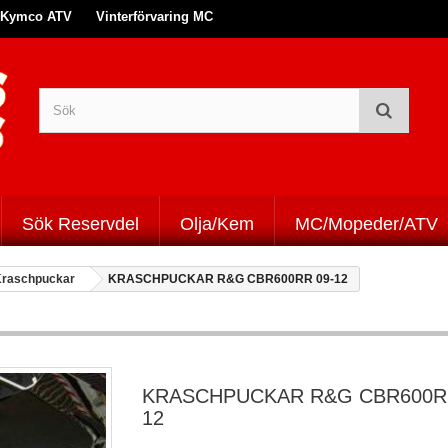
Kymco ATV
Vinterförvaring MC
Sök Reservdel
Olja/Kem
MC/Mopeder/ATV
raschpuckar
KRASCHPUCKAR R&G CBR600RR 09-12
KRASCHPUCKAR R&G CBR600RR
12