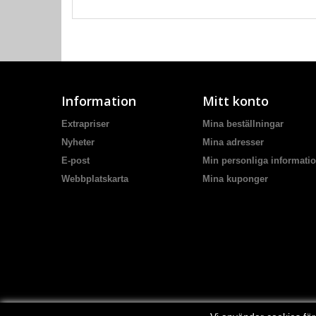
Information
Mitt konto
Extrapriser
Mina beställningar
Nyheter
Mina adresser
E-post
Min personliga informati
Webbplatskarta
Mina kuponger