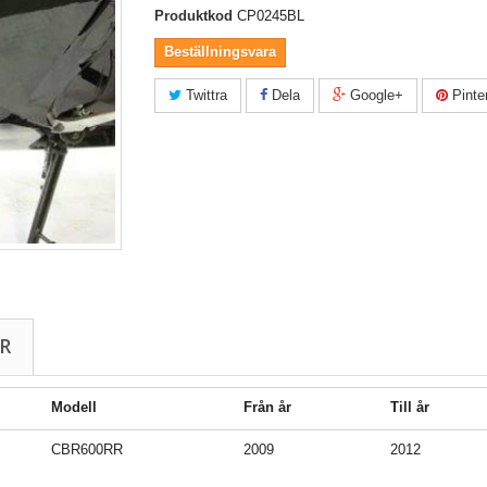
Produktkod
CP0245BL
Beställningsvara
Twittra
Dela
Google+
Pinte
R
Modell
Från år
Till år
CBR600RR
2009
2012