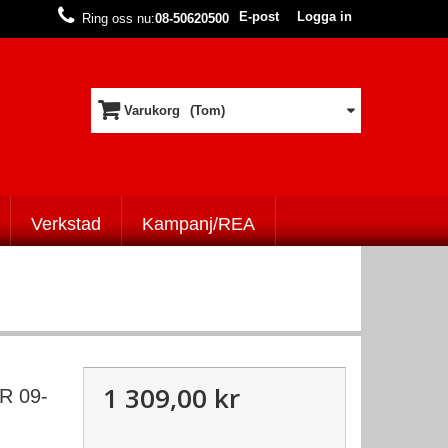
E-post
Logga in
Ring oss nu:
08-50620500
Varukorg
(Tom)
Verkstad
Kampanj/REA
1 309,00 kr
 09-