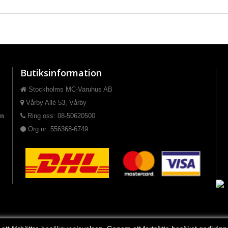
Butiksinformation
Stockholms MC-Varuhus AB
Vårby Allé 53, Vårby
on
Ring oss: 08-50620500
Org nr: 556368-6749