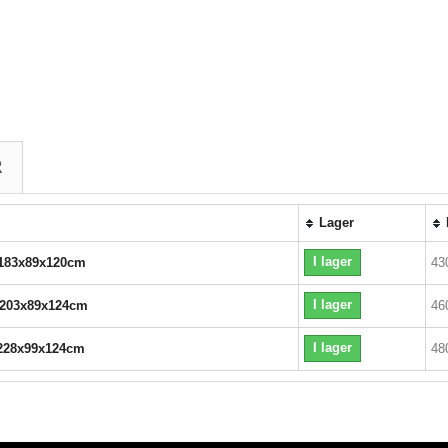
R
Lager
I lager
183x89x120cm
43
I lager
203x89x124cm
46
I lager
228x99x124cm
48