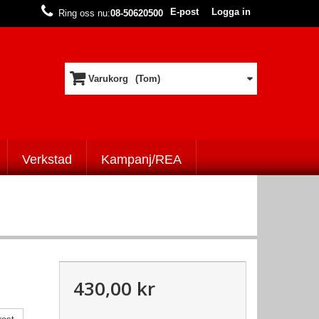
E-post
Logga in
Ring oss nu:
08-50620500
Varukorg
(Tom)
Verkstad
Kampanj/REA
430,00 kr