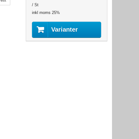
rest
/ St
inkl moms 25%
Varianter