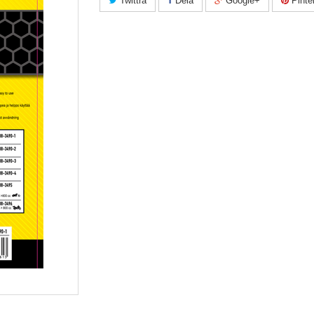
Twittra
Dela
Google+
Pinte