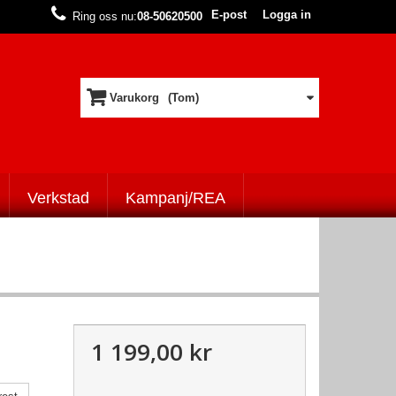
E-post
Logga in
Ring oss nu:
08-50620500
Varukorg
(Tom)
Verkstad
Kampanj/REA
1 199,00 kr