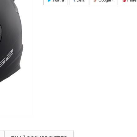
Twittra
Dela
Google+
Pinte