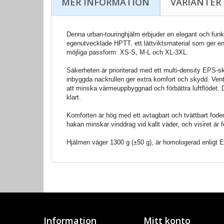
MER INFORMATION
VARIANTER
Denna urban-touringhjälm erbjuder en elegant och funkti
egenutvecklade HPTT, ett lättviktsmaterial som ger en 
möjliga passform: XS-S, M-L och XL-3XL.
Säkerheten är prioriterad med ett multi-density EPS-s
inbyggda nackrullen ger extra komfort och skydd. Vent
att minska värmeuppbyggnad och förbättra luftflödet. De
klart.
Komforten är hög med ett avtagbart och tvättbart fode
hakan minskar vinddrag vid kallt väder, och visiret är f
Hjälmen väger 1300 g (±50 g), är homologerad enligt 
Information
Mitt konto