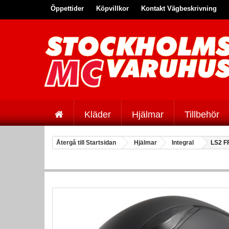
Öppettider
Köpvillkor
Kontakt Vägbeskrivning
Kläder
Hjälmar
Tillbehör
Återgå till Startsidan
Hjälmar
Integral
LS2 F