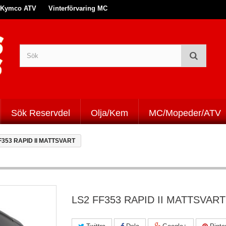
Kymco ATV
Vinterförvaring MC
Sök Reservdel
Olja/Kem
MC/Mopeder/ATV
F353 RAPID II MATTSVART
LS2 FF353 RAPID II MATTSVART