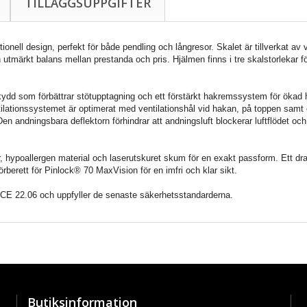
TILLÄGGSUPPGIFTER
onell design, perfekt för både pendling och långresor. Skalet är tillverkat av 
utmärkt balans mellan prestanda och pris. Hjälmen finns i tre skalstorlekar fö
kydd som förbättrar stötupptagning och ett förstärkt hakremssystem för ökad 
ilationssystemet är optimerat med ventilationshål vid hakan, på toppen samt e
n andningsbara deflektorn förhindrar att andningsluft blockerar luftflödet och h
r, hypoallergen material och laserutskuret skum för en exakt passform. Ett d
örberett för Pinlock® 70 MaxVision för en imfri och klar sikt.
ECE 22.06 och uppfyller de senaste säkerhetsstandarderna.
Butiksinformation