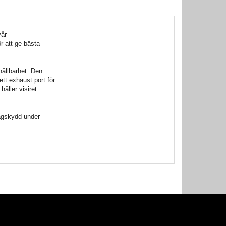
vår
r att ge bästa
hållbarhet. Den
tt exhaust port för
åller visiret
ragskydd under