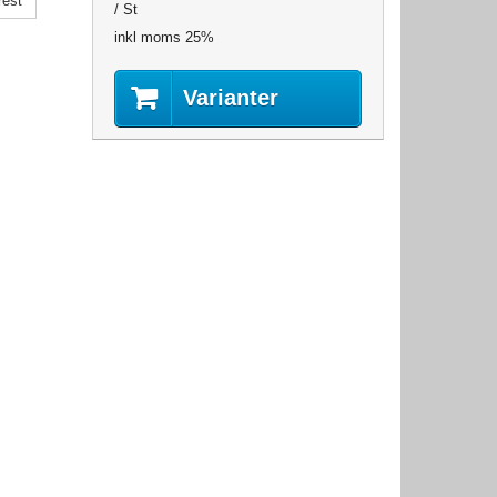
rest
/ St
inkl moms 25%
Varianter