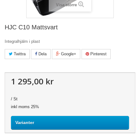
Visa större
HJC C10 Mattsvart
Integralhjälm i plast
Twittra
Dela
Google+
Pinterest
1 295,00 kr
/ St
inkl moms 25%
Varianter