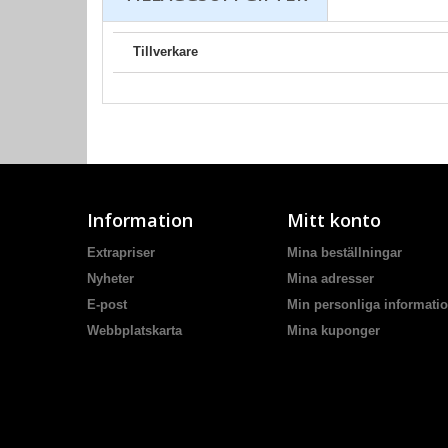
Tillverkare
Information
Mitt konto
Extrapriser
Mina beställningar
Nyheter
Mina adresser
E-post
Min personliga informati
Webbplatskarta
Mina kuponger