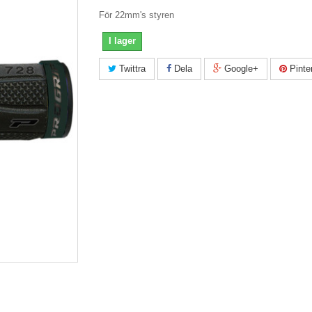
För 22mm's styren
I lager
Twittra
Dela
Google+
Pinte