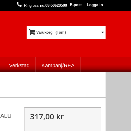
E-post
Logga in
Ring oss nu:
08-50620500
Varukorg
(Tom)
Verkstad
Kampanj/REA
317,00 kr
 ALU