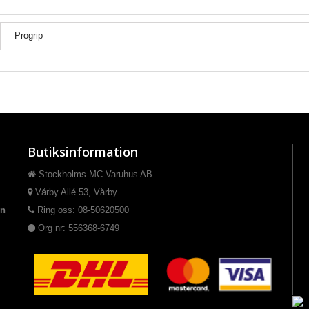
Progrip
Butiksinformation
Stockholms MC-Varuhus AB
Vårby Allé 53, Vårby
on
Ring oss: 08-50620500
Org nr: 556368-6749