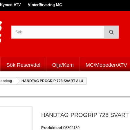
Kymco ATV
Vinterförvaring MC
Sök Reservdel
Olja/Kem
MC/Mopeder/ATV
andtag
HANDTAG PROGRIP 728 SVART ALU
HANDTAG PROGRIP 728 SVART
Produktkod
06302189