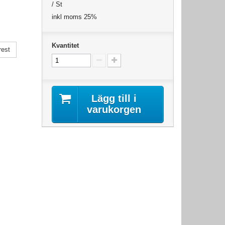
/ St
inkl moms 25%
Kvantitet
rest
Lägg till i
varukorgen